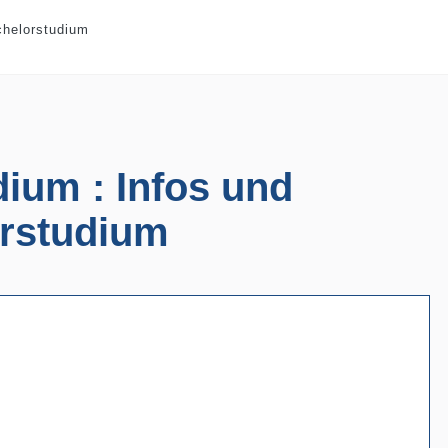
chelorstudium
ium : Infos und
orstudium