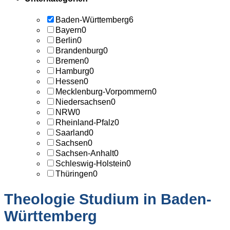
Baden-Württemberg
6
Bayern
0
Berlin
0
Brandenburg
0
Bremen
0
Hamburg
0
Hessen
0
Mecklenburg-Vorpommern
0
Niedersachsen
0
NRW
0
Rheinland-Pfalz
0
Saarland
0
Sachsen
0
Sachsen-Anhalt
0
Schleswig-Holstein
0
Thüringen
0
Theologie Studium in Baden-
Württemberg