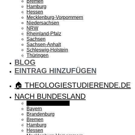
Bremen
Hamburg
Hessen
Mecklenburg-Vorpommern
Niedersachsen
NRW
Rheinland-Pfalz
Sachsen
Sachsen-Anhalt
Schleswig-Holstein
Thüringen
BLOG
EINTRAG HINZUFÜGEN
🏠 THEOLOGIESTUDIERENDE.DE
NACH BUNDESLAND
Baden-Württemberg
Bayern
Brandenburg
Bremen
Hamburg
Hessen