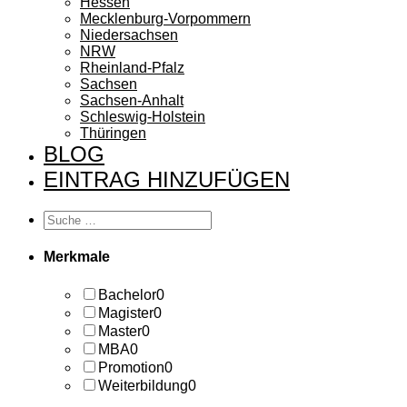
Hessen
Mecklenburg-Vorpommern
Niedersachsen
NRW
Rheinland-Pfalz
Sachsen
Sachsen-Anhalt
Schleswig-Holstein
Thüringen
BLOG
EINTRAG HINZUFÜGEN
Merkmale
Bachelor
0
Magister
0
Master
0
MBA
0
Promotion
0
Weiterbildung
0