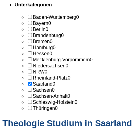
Unterkategorien
Baden-Württemberg
0
Bayern
0
Berlin
0
Brandenburg
0
Bremen
0
Hamburg
0
Hessen
0
Mecklenburg-Vorpommern
0
Niedersachsen
0
NRW
0
Rheinland-Pfalz
0
Saarland
0
Sachsen
0
Sachsen-Anhalt
0
Schleswig-Holstein
0
Thüringen
0
Theologie Studium in Saarland