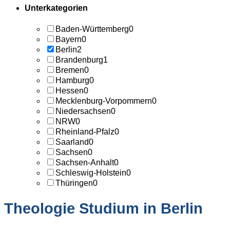
Unterkategorien
Baden-Württemberg
0
Bayern
0
Berlin
2
Brandenburg
1
Bremen
0
Hamburg
0
Hessen
0
Mecklenburg-Vorpommern
0
Niedersachsen
0
NRW
0
Rheinland-Pfalz
0
Saarland
0
Sachsen
0
Sachsen-Anhalt
0
Schleswig-Holstein
0
Thüringen
0
Theologie Studium in Berlin