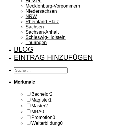
Hessen
Mecklenburg-Vorpommern
Niedersachsen
NRW
Rheinland-Pfalz
Sachsen
Sachsen-Anhalt
Schleswig-Holstein
Thüringen
BLOG
EINTRAG HINZUFÜGEN
Merkmale
Bachelor
2
Magister
1
Master
2
MBA
0
Promotion
0
Weiterbildung
0