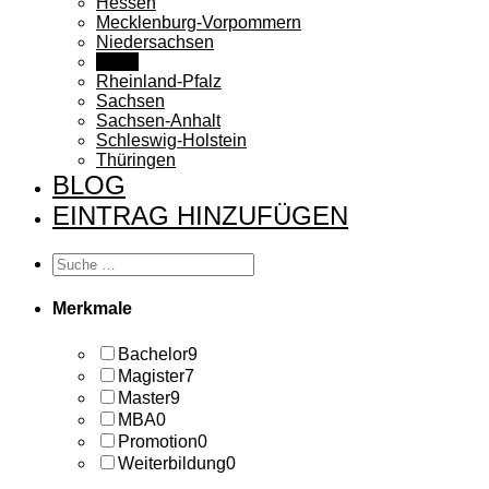
Hessen
Mecklenburg-Vorpommern
Niedersachsen
NRW
Rheinland-Pfalz
Sachsen
Sachsen-Anhalt
Schleswig-Holstein
Thüringen
BLOG
EINTRAG HINZUFÜGEN
Merkmale
Bachelor
9
Magister
7
Master
9
MBA
0
Promotion
0
Weiterbildung
0