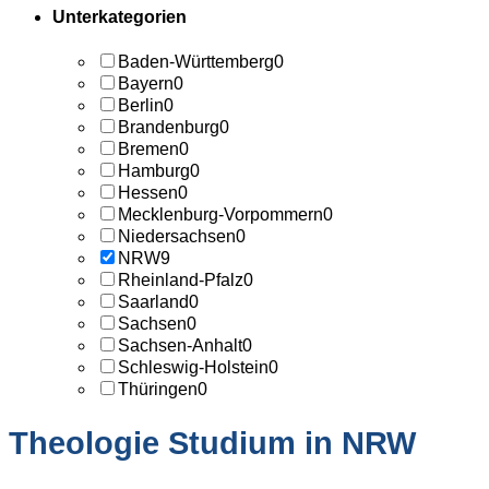
Unterkategorien
Baden-Württemberg
0
Bayern
0
Berlin
0
Brandenburg
0
Bremen
0
Hamburg
0
Hessen
0
Mecklenburg-Vorpommern
0
Niedersachsen
0
NRW
9
Rheinland-Pfalz
0
Saarland
0
Sachsen
0
Sachsen-Anhalt
0
Schleswig-Holstein
0
Thüringen
0
Theologie Studium in NRW