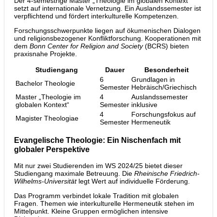
Der 4-semestrige Master „Theologie im globalen Kontext“
setzt auf internationale Vernetzung. Ein Auslandssemester ist
verpflichtend und fördert interkulturelle Kompetenzen.
Forschungsschwerpunkte liegen auf ökumenischen Dialogen
und religionsbezogener Konfliktforschung. Kooperationen mit
dem
Bonn Center for Religion and Society
(BCRS) bieten
praxisnahe Projekte.
Studiengang
Dauer
Besonderheit
6
Grundlagen in
Bachelor Theologie
Semester
Hebräisch/Griechisch
Master „Theologie im
4
Auslandssemester
globalen Kontext“
Semester
inklusive
4
Forschungsfokus auf
Magister Theologiae
Semester
Hermeneutik
Evangelische Theologie: Ein Nischenfach mit
globaler Perspektive
Mit nur zwei Studierenden im WS 2024/25 bietet dieser
Studiengang maximale Betreuung. Die
Rheinische Friedrich-
Wilhelms-Universität
legt Wert auf individuelle Förderung.
Das Programm verbindet lokale Tradition mit globalen
Fragen. Themen wie interkulturelle Hermeneutik stehen im
Mittelpunkt. Kleine Gruppen ermöglichen intensive