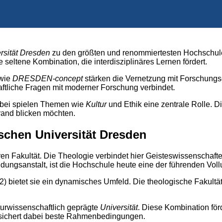
rsität Dresden
zu den größten und renommiertesten Hochschule
 seltene Kombination, die interdisziplinäres Lernen fördert.
 wie
DRESDEN-concept
stärken die Vernetzung mit Forschungs
haftliche Fragen mit moderner Forschung verbindet.
abei spielen Themen wie
Kultur
und Ethik eine zentrale Rolle. D
rand blicken möchten.
schen Universität Dresden
eren Fakultät. Die Theologie verbindet hier Geisteswissenschaf
dungsanstalt, ist die Hochschule heute eine der führenden Voll
2) bietet sie ein dynamisches Umfeld. Die theologische Fakultät p
turwissenschaftlich geprägte
Universität
. Diese Kombination förd
 € sichert dabei beste Rahmenbedingungen.