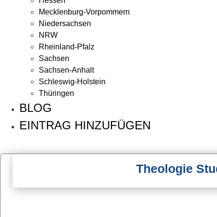
Hessen
Mecklenburg-Vorpommern
Niedersachsen
NRW
Rheinland-Pfalz
Sachsen
Sachsen-Anhalt
Schleswig-Holstein
Thüringen
BLOG
EINTRAG HINZUFÜGEN
Theologie Stu