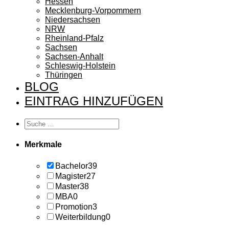
Hessen
Mecklenburg-Vorpommern
Niedersachsen
NRW
Rheinland-Pfalz
Sachsen
Sachsen-Anhalt
Schleswig-Holstein
Thüringen
BLOG
EINTRAG HINZUFÜGEN
Merkmale
Bachelor
39
Magister
27
Master
38
MBA
0
Promotion
3
Weiterbildung
0