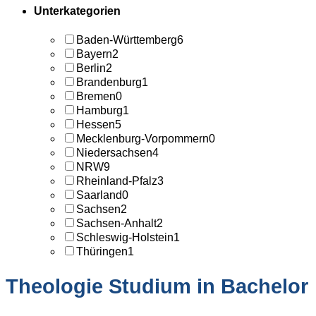
Unterkategorien
Baden-Württemberg
6
Bayern
2
Berlin
2
Brandenburg
1
Bremen
0
Hamburg
1
Hessen
5
Mecklenburg-Vorpommern
0
Niedersachsen
4
NRW
9
Rheinland-Pfalz
3
Saarland
0
Sachsen
2
Sachsen-Anhalt
2
Schleswig-Holstein
1
Thüringen
1
Theologie Studium in Bachelor